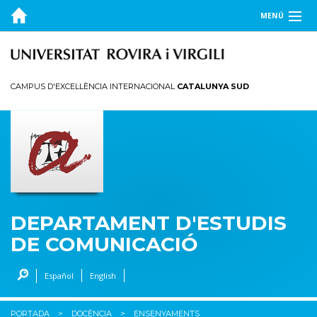
MENÚ
EL DEPARTAMENT
DOCÈNCIA
CAMPUS D'EXCEL·LÈNCIA INTERNACIONAL
CATALUNYA SUD
Ensenyaments
RECERCA
ESTUDIANTS
DEPARTAMENT D'ESTUDIS
DE COMUNICACIÓ
Español
English
PORTADA
DOCÈNCIA
ENSENYAMENTS