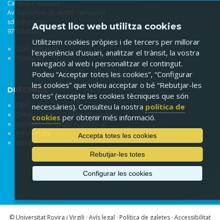
Campus Catalunya
Av. Catalunya, 35. 43002 Tarragona
sdec@urv.cat
Aquest lloc web utilitza cookies
977558582
Utilitzem cookies pròpies i de tercers per millorar
Com arribar-hi
l’experiència d’usuari, analitzar el trànsit, la vostra
Transport
navegació al web i personalitzar el contingut.
Podeu “Acceptar totes les cookies”, “Configurar
les cookies” que voleu acceptar o bé “Rebutjar-les
DRECERES:
totes” (excepte les cookies tècniques que són
CRAI
necessàries). Consulteu la nostra
política de
Oficina Logística Campus Catalunya
cookies
per obtenir més informació.
Secretaria de Gestió Acadèmica
Intranet URV
Accepta totes les cookies
Moodle
Rebutjar-les totes
Configurar les cookies
© Universitat Rovira i Virgili ·
Avís legal
·
Política de galetes
·
Accessibilitat